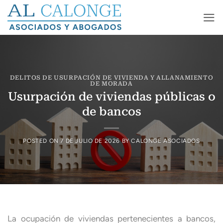
Saltar
al
contenido
DELITOS DE USURPACIÓN DE VIVIENDA Y ALLANAMIENTO
DE MORADA
Usurpación de viviendas públicas o
de bancos
POSTED ON
7 DE JULIO DE 2026
BY
CALONGE ASOCIADOS
La ocupación de viviendas pertenecientes a bancos,