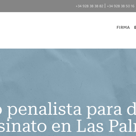
|
+34 928 38 38 82
+34 928 38 50 16
FIRMA
penalista para d
sinato en Las Pa