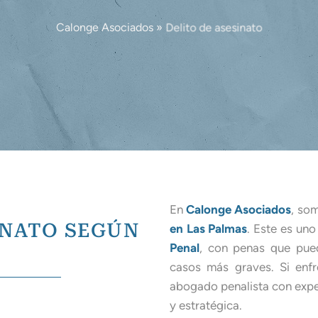
Calonge Asociados
»
Delito de asesinato
En
Calonge Asociados
, som
INATO SEGÚN
en Las Palmas
. Este es un
Penal
, con penas que pue
casos más graves. Si enfr
abogado penalista con exper
y estratégica.