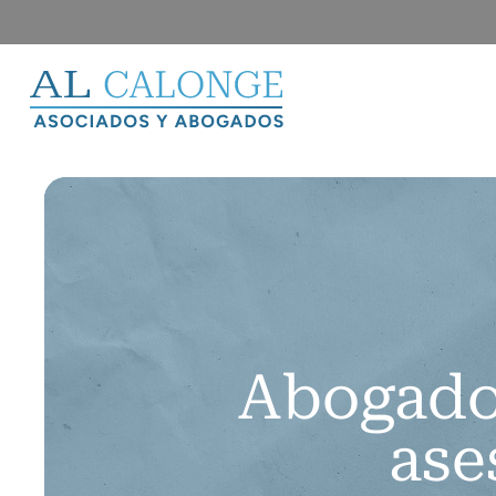
Saltar
al
contenido
Abogado 
ase