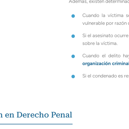
Además, existen determina
Cuando la víctima 
vulnerable por razón
Si el asesinato ocurr
sobre la víctima.
Cuando el delito h
organización crimina
Si el condenado es r
n en Derecho Penal